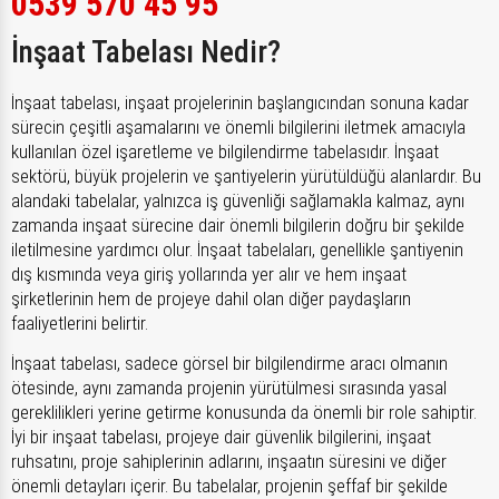
0539 570 45 95
İnşaat Tabelası Nedir?
İnşaat tabelası, inşaat projelerinin başlangıcından sonuna kadar
sürecin çeşitli aşamalarını ve önemli bilgilerini iletmek amacıyla
kullanılan özel işaretleme ve bilgilendirme tabelasıdır. İnşaat
sektörü, büyük projelerin ve şantiyelerin yürütüldüğü alanlardır. Bu
alandaki tabelalar, yalnızca iş güvenliği sağlamakla kalmaz, aynı
zamanda inşaat sürecine dair önemli bilgilerin doğru bir şekilde
iletilmesine yardımcı olur. İnşaat tabelaları, genellikle şantiyenin
dış kısmında veya giriş yollarında yer alır ve hem inşaat
şirketlerinin hem de projeye dahil olan diğer paydaşların
faaliyetlerini belirtir.
İnşaat tabelası, sadece görsel bir bilgilendirme aracı olmanın
ötesinde, aynı zamanda projenin yürütülmesi sırasında yasal
gereklilikleri yerine getirme konusunda da önemli bir role sahiptir.
İyi bir inşaat tabelası, projeye dair güvenlik bilgilerini, inşaat
ruhsatını, proje sahiplerinin adlarını, inşaatın süresini ve diğer
önemli detayları içerir. Bu tabelalar, projenin şeffaf bir şekilde