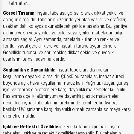
talimatlar.
Görsel Tasarım:
İnşaat tabelası, görsel olarak dikkat çekici ve
anlaşılır olmalıdır. Tabelanın üzerinde yer alan yazılar ve grafikler,
uzaktan dahi kolayca okunabilecek şekilde tasarlanır. Bu, şantiye
alanına yakın yaşayanlar, yolcular veya işçilerin tabeladan bilgi
almasını sağlar. Aynı zamanda, tabelada kullanılan renkler ve
fontlar, yasal gerekliliklere ve inşaatın türüne uygun olmalıdır.
Genellikle turuncu ve sarı renkler, dikkat çekici ve güvenlik
uyarılarını temsil eden renklerdir.
Sağlamlık ve Dayanıklılık:
İnşaat tabelaları, dış mekan
koşullarına dayanıklı olmalıdır. Çünkü bu tabelalar, inşaat süreci
boyunca açık hava koşullarına maruz kalır. Yağmur, rüzgar, güneş
ışığı ve toprak gibi etkenlere karşı dayanıklı malzemeler kullanılır.
Paslanmaz çelik, alüminyum ve dayanıklı plastik malzemeler
genellikle inşaat tabelalarının üretiminde tercih edilir. Ayrıca,
baskılar UV ışınlarına karşı dayanıklı olmalı, zamanla solmaya karşı
dirençli olmalıdır.
Işıklı ve Reflektif Özellikler:
Gece kullanımı için bazı inşaat
tabelaları, ışıklı veya reflektif özellikler taşıyabilir. Bu, tabelanın