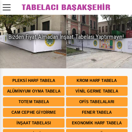
Bizden Fiyat Almadan İnşaat Tabelası Yaptırmayın!
PLEKSI HARF TABELA
KROM HARF TABELA
ALÜMINYUM OYMA TABELA
VINIL GERME TABELA
TOTEM TABELA
OFIS TABELALARI
CAM CEPHE GIYDIRME
FENER TABELA
İNŞAAT TABELASI
EKONOMIK HARF TABELA