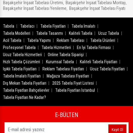
Başakşehir İnşaat Tabelası Üretimi,
Başakşehir İnşaat Tabelası Montajı,
Başakşehir İnşaat Tabelası Yenileme,
Başakşehir İnşaat Tabelası Fiyatı
Tabela
Tabelacı
Tabela Fiyatları
Tabela İmalatı
Tabela Modelleri
Tabela Tasarımı
Kaliteli Tabela
Ucuz Tabela
Acil Tabela
Tabela Yapımı
Reklam Tabelası
Tabela Ürünleri
Profesyonel Tabela
Tabela Hizmetleri
En İyi Tabela Firması
Ucuz Tabela Hizmetleri
Online Tabela Siparişi
Hızlı Tabela Çözümleri
Kurumsal Tabela
Kaliteli Tabela Fiyatları
Işıklı Tabela Fiyatları
Reklam Tabelası Fiyatları
Ucuz Tabela Fiyatları
Tabela İmalatı Fiyatları
Mağaza Tabelası Fiyatları
Dış Mekan Tabela Fiyatları
2025 Tabela Fiyat Listesi
Tabela Fiyatları Bahçelievler
Tabela Fiyatları İstanbul
Tabela Fiyatları Ne Kadar?
E-BÜLTEN
Kayıt Ol