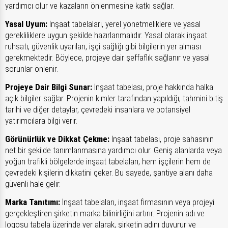
yardımcı olur ve kazaların önlenmesine katkı sağlar.
Yasal Uyum:
İnşaat tabelaları, yerel yönetmeliklere ve yasal
gerekliliklere uygun şekilde hazırlanmalıdır. Yasal olarak inşaat
ruhsatı, güvenlik uyarıları, işçi sağlığı gibi bilgilerin yer alması
gerekmektedir. Böylece, projeye dair şeffaflık sağlanır ve yasal
sorunlar önlenir.
Projeye Dair Bilgi Sunar:
İnşaat tabelası, proje hakkında halka
açık bilgiler sağlar. Projenin kimler tarafından yapıldığı, tahmini bitiş
tarihi ve diğer detaylar, çevredeki insanlara ve potansiyel
yatırımcılara bilgi verir.
Görünürlük ve Dikkat Çekme:
İnşaat tabelası, proje sahasının
net bir şekilde tanımlanmasına yardımcı olur. Geniş alanlarda veya
yoğun trafikli bölgelerde inşaat tabelaları, hem işçilerin hem de
çevredeki kişilerin dikkatini çeker. Bu sayede, şantiye alanı daha
güvenli hale gelir.
Marka Tanıtımı:
İnşaat tabelaları, inşaat firmasının veya projeyi
gerçekleştiren şirketin marka bilinirliğini artırır. Projenin adı ve
logosu tabela üzerinde yer alarak, şirketin adını duyurur ve