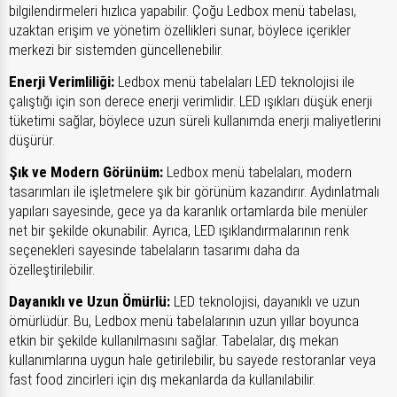
bilgilendirmeleri hızlıca yapabilir. Çoğu Ledbox menü tabelası,
uzaktan erişim ve yönetim özellikleri sunar, böylece içerikler
merkezi bir sistemden güncellenebilir.
Enerji Verimliliği:
Ledbox menü tabelaları LED teknolojisi ile
çalıştığı için son derece enerji verimlidir. LED ışıkları düşük enerji
tüketimi sağlar, böylece uzun süreli kullanımda enerji maliyetlerini
düşürür.
Şık ve Modern Görünüm:
Ledbox menü tabelaları, modern
tasarımları ile işletmelere şık bir görünüm kazandırır. Aydınlatmalı
yapıları sayesinde, gece ya da karanlık ortamlarda bile menüler
net bir şekilde okunabilir. Ayrıca, LED ışıklandırmalarının renk
seçenekleri sayesinde tabelaların tasarımı daha da
özelleştirilebilir.
Dayanıklı ve Uzun Ömürlü:
LED teknolojisi, dayanıklı ve uzun
ömürlüdür. Bu, Ledbox menü tabelalarının uzun yıllar boyunca
etkin bir şekilde kullanılmasını sağlar. Tabelalar, dış mekan
kullanımlarına uygun hale getirilebilir, bu sayede restoranlar veya
fast food zincirleri için dış mekanlarda da kullanılabilir.