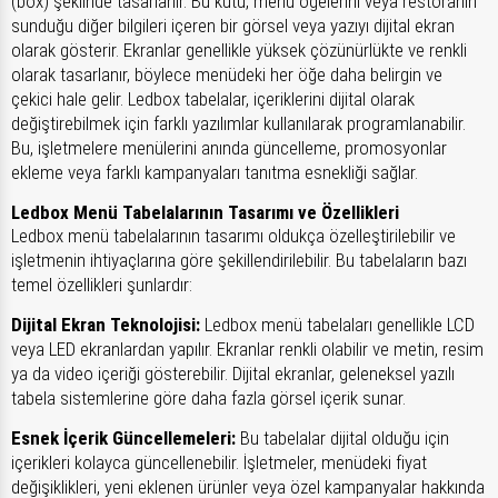
(box) şeklinde tasarlanır. Bu kutu, menü öğelerini veya restoranın
sunduğu diğer bilgileri içeren bir görsel veya yazıyı dijital ekran
olarak gösterir. Ekranlar genellikle yüksek çözünürlükte ve renkli
olarak tasarlanır, böylece menüdeki her öğe daha belirgin ve
çekici hale gelir. Ledbox tabelalar, içeriklerini dijital olarak
değiştirebilmek için farklı yazılımlar kullanılarak programlanabilir.
Bu, işletmelere menülerini anında güncelleme, promosyonlar
ekleme veya farklı kampanyaları tanıtma esnekliği sağlar.
Ledbox Menü Tabelalarının Tasarımı ve Özellikleri
Ledbox menü tabelalarının tasarımı oldukça özelleştirilebilir ve
işletmenin ihtiyaçlarına göre şekillendirilebilir. Bu tabelaların bazı
temel özellikleri şunlardır:
Dijital Ekran Teknolojisi:
Ledbox menü tabelaları genellikle LCD
veya LED ekranlardan yapılır. Ekranlar renkli olabilir ve metin, resim
ya da video içeriği gösterebilir. Dijital ekranlar, geleneksel yazılı
tabela sistemlerine göre daha fazla görsel içerik sunar.
Esnek İçerik Güncellemeleri:
Bu tabelalar dijital olduğu için
içerikleri kolayca güncellenebilir. İşletmeler, menüdeki fiyat
değişiklikleri, yeni eklenen ürünler veya özel kampanyalar hakkında