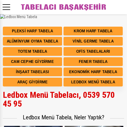
PLEKSI HARF TABELA
KROM HARF TABELA
Bizden Fiyat Almadan Ledbox Menü Tabela Yaptırmayın!
ALÜMINYUM OYMA TABELA
VINIL GERME TABELA
TOTEM TABELA
OFIS TABELALARI
CAM CEPHE GIYDIRME
FENER TABELA
İNŞAAT TABELASI
EKONOMIK HARF TABELA
ARAÇ GIYDIRME
LEDBOX MENÜ TABELA
Ledbox Menü Tabelacı, 0539 570
45 95
Ledbox Menü Tabela, Neler Yaptık?