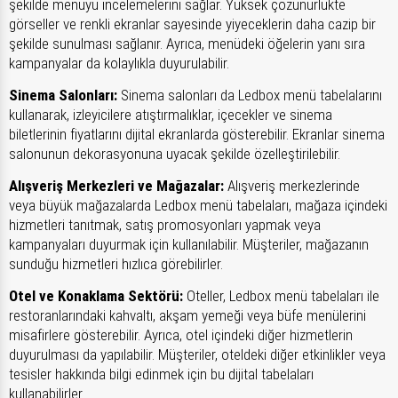
şekilde menüyü incelemelerini sağlar. Yüksek çözünürlükte
görseller ve renkli ekranlar sayesinde yiyeceklerin daha cazip bir
şekilde sunulması sağlanır. Ayrıca, menüdeki öğelerin yanı sıra
kampanyalar da kolaylıkla duyurulabilir.
Sinema Salonları:
Sinema salonları da Ledbox menü tabelalarını
kullanarak, izleyicilere atıştırmalıklar, içecekler ve sinema
biletlerinin fiyatlarını dijital ekranlarda gösterebilir. Ekranlar sinema
salonunun dekorasyonuna uyacak şekilde özelleştirilebilir.
Alışveriş Merkezleri ve Mağazalar:
Alışveriş merkezlerinde
veya büyük mağazalarda Ledbox menü tabelaları, mağaza içindeki
hizmetleri tanıtmak, satış promosyonları yapmak veya
kampanyaları duyurmak için kullanılabilir. Müşteriler, mağazanın
sunduğu hizmetleri hızlıca görebilirler.
Otel ve Konaklama Sektörü:
Oteller, Ledbox menü tabelaları ile
restoranlarındaki kahvaltı, akşam yemeği veya büfe menülerini
misafirlere gösterebilir. Ayrıca, otel içindeki diğer hizmetlerin
duyurulması da yapılabilir. Müşteriler, oteldeki diğer etkinlikler veya
tesisler hakkında bilgi edinmek için bu dijital tabelaları
kullanabilirler.