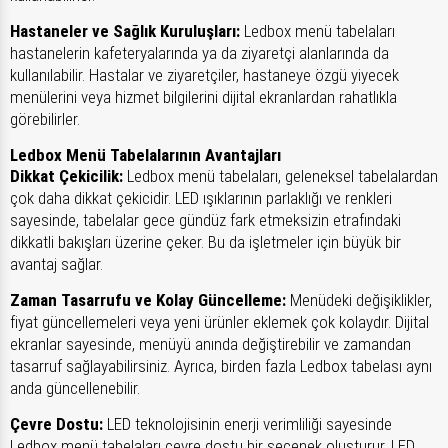
Hastaneler ve Sağlık Kuruluşları:
Ledbox menü tabelaları
hastanelerin kafeteryalarında ya da ziyaretçi alanlarında da
kullanılabilir. Hastalar ve ziyaretçiler, hastaneye özgü yiyecek
menülerini veya hizmet bilgilerini dijital ekranlardan rahatlıkla
görebilirler.
Ledbox Menü Tabelalarının Avantajları
Dikkat Çekicilik:
Ledbox menü tabelaları, geleneksel tabelalardan
çok daha dikkat çekicidir. LED ışıklarının parlaklığı ve renkleri
sayesinde, tabelalar gece gündüz fark etmeksizin etrafındaki
dikkatli bakışları üzerine çeker. Bu da işletmeler için büyük bir
avantaj sağlar.
Zaman Tasarrufu ve Kolay Güncelleme:
Menüdeki değişiklikler,
fiyat güncellemeleri veya yeni ürünler eklemek çok kolaydır. Dijital
ekranlar sayesinde, menüyü anında değiştirebilir ve zamandan
tasarruf sağlayabilirsiniz. Ayrıca, birden fazla Ledbox tabelası aynı
anda güncellenebilir.
Çevre Dostu:
LED teknolojisinin enerji verimliliği sayesinde
Ledbox menü tabelaları çevre dostu bir seçenek oluşturur. LED