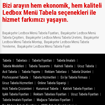
Bizi arayın hem ekonomik, hem kaliteli
Ledbox Menü Tabela seçenekleri ile
hizmet farkımızı yaşayın.
Başakşehir Ledbox Menü Tabela Fiyatları,
Başakşehir Ledbox Menü
Tabela Çeşitleri,
Başakşehir Ledbox Menü Tabela Üretimi,
Başakşehir
Ledbox Menü Tabela Montajı,
Başakşehir Ledbox Menü Tabela
Yenileme,
Başakşehir Ledbox Menü Tabela Fiyatı
Tabela
Tabelacı
Tabela Fiyatları
Tabela İmalatı
Tabela Modelleri
Tabela Tasarımı
Kaliteli Tabela
Ucuz Tabela
Acil Tabela
Tabela Yapımı
Reklam Tabelası
Tabela Ürünleri
Profesyonel Tabela
Tabela Hizmetleri
En İyi Tabela Firması
Ucuz Tabela Hizmetleri
Online Tabela Siparişi
Hızlı Tabela Çözümleri
Kurumsal Tabela
Kaliteli Tabela Fiyatları
Işıklı Tabela Fiyatları
Reklam Tabelası Fiyatları
Ucuz Tabela Fiyatları
Tabela İmalatı Fiyatları
Mağaza Tabelası Fiyatları