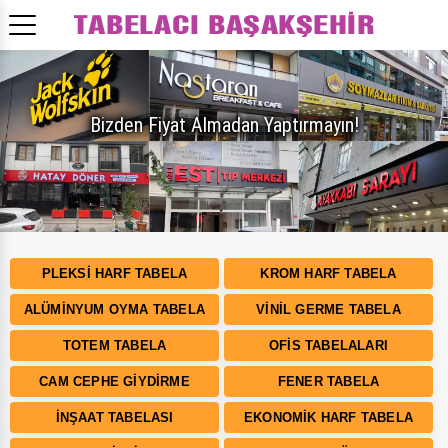
Bizden Fiyat Almadan Yaptırmayın!
PLEKSI HARF TABELA
KROM HARF TABELA
ALÜMINYUM OYMA TABELA
VINIL GERME TABELA
TOTEM TABELA
OFIS TABELALARI
CAM CEPHE GIYDIRME
FENER TABELA
İNŞAAT TABELASI
EKONOMIK HARF TABELA