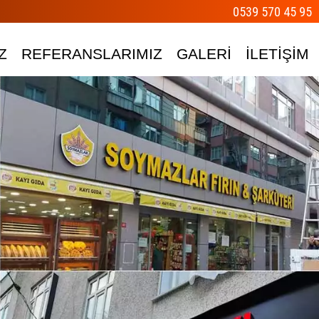
0539 570 45 95
Z
REFERANSLARIMIZ
GALERİ
İLETİŞİM
 Yaptırmayın!