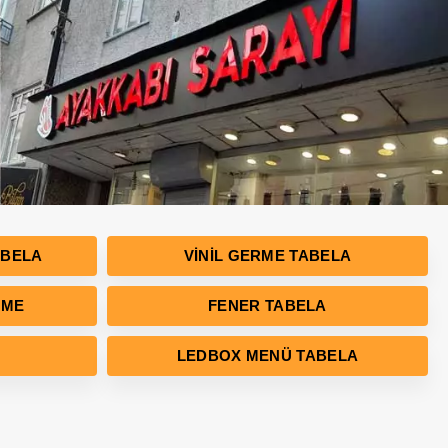
ABELA
VINIL GERME TABELA
RME
FENER TABELA
LEDBOX MENÜ TABELA