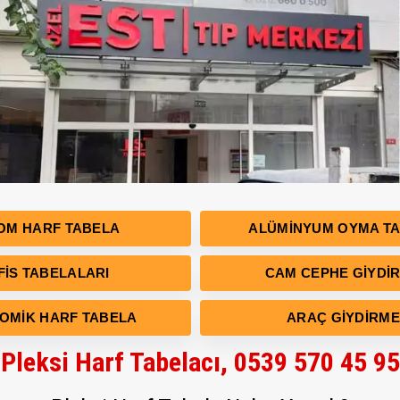
OM HARF TABELA
ALÜMINYUM OYMA T
FIS TABELALARI
CAM CEPHE GIYDI
OMIK HARF TABELA
ARAÇ GIYDIRME
Pleksi Harf Tabelacı, 0539 570 45 95