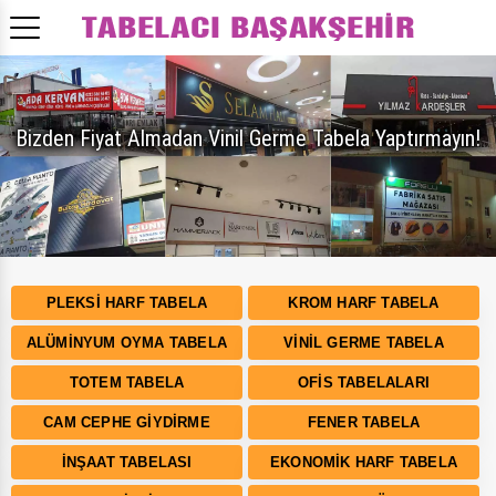
Bizden Fiyat Almadan Vinil Germe Tabela Yaptırmayın!
PLEKSI HARF TABELA
KROM HARF TABELA
ALÜMINYUM OYMA TABELA
VINIL GERME TABELA
TOTEM TABELA
OFIS TABELALARI
CAM CEPHE GIYDIRME
FENER TABELA
İNŞAAT TABELASI
EKONOMIK HARF TABELA