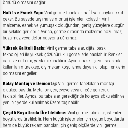
ömürlü olmasını sağlar.
Hafif ve Esnek Yapı:
Vinil germe tabelalar, hafif yapılarıyla dikkat
çeker. Bu sayede taşıma ve montaj işlemleri kolaydır. Vinil
malzeme, esnek ve yumuşak olduğundan, geniş yüzeylere düzgün
bir şekilde gerilebilir. Ayrıca, germe sırasında malzeme bozulmaz,
büzülmez veya deformasyona uğramaz.
Yüksek Kaliteli Baskı:
Vinil germe tabelalar, dijital baskı
teknolojileri ile yüksek çözünürlüklü görsellerle basılabilir. Renkler
canlı ve net olur, yazılar okunaklıdır. Ayrıca, baskı işlemi sırasında
kullanılan mürekkep, dış mekan koşullarına dayanıklı olup, renklerin
solmasını engeller.
Kolay Montaj ve Demontaj:
Vinil germe tabelaların montajı
oldukça basittir. Metal bir çerçeveye veya direğe gerilerek
takılabilirler. Ayrıca, bu tabelalar gerektiğinde kolayca sökülebilir ve
yeni bir yerde kullanılmak üzere taşınabilir.
Çeşitli Boyutlarda Üretilebilme:
Vinil germe tabelalar, istenilen
boyutlarda üretilebilir. Hem küçük işletmeler için uygun boyutlarda
hem de büyük reklam panoları için geniş ölçülerde vinil germe