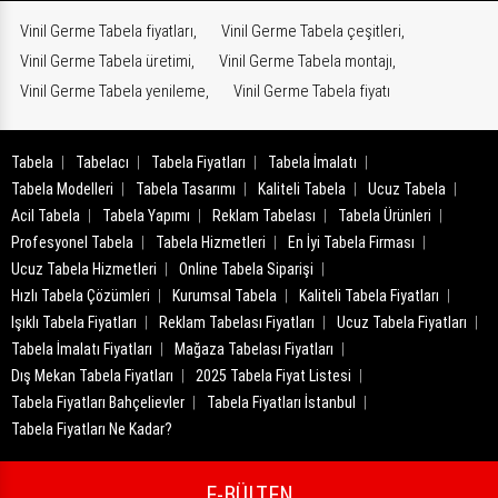
Vinil Germe Tabela fiyatları,
Vinil Germe Tabela çeşitleri,
Vinil Germe Tabela üretimi,
Vinil Germe Tabela montajı,
Vinil Germe Tabela yenileme,
Vinil Germe Tabela fiyatı
Tabela
Tabelacı
Tabela Fiyatları
Tabela İmalatı
Tabela Modelleri
Tabela Tasarımı
Kaliteli Tabela
Ucuz Tabela
Acil Tabela
Tabela Yapımı
Reklam Tabelası
Tabela Ürünleri
Profesyonel Tabela
Tabela Hizmetleri
En İyi Tabela Firması
Ucuz Tabela Hizmetleri
Online Tabela Siparişi
Hızlı Tabela Çözümleri
Kurumsal Tabela
Kaliteli Tabela Fiyatları
Işıklı Tabela Fiyatları
Reklam Tabelası Fiyatları
Ucuz Tabela Fiyatları
Tabela İmalatı Fiyatları
Mağaza Tabelası Fiyatları
Dış Mekan Tabela Fiyatları
2025 Tabela Fiyat Listesi
Tabela Fiyatları Bahçelievler
Tabela Fiyatları İstanbul
Tabela Fiyatları Ne Kadar?
E-BÜLTEN